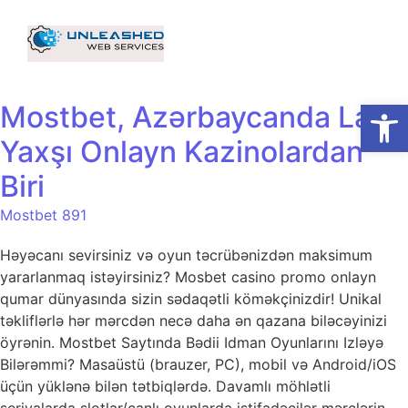
Op
Mostbet, Azərbaycanda Lap
Yaxşı Onlayn Kazinolardan
Biri
Mostbet 891
Həyəcanı sevirsiniz və oyun təcrübənizdən maksimum
yararlanmaq istəyirsiniz? Mosbet casino promo onlayn
qumar dünyasında sizin sədaqətli köməkçinizdir! Unikal
təkliflərlə hər mərcdən necə daha ən qazana biləcəyinizi
öyrənin. Mostbet Saytında Bədii Idman Oyunlarını Izləyə
Bilərəmmi? Masaüstü (brauzer, PC), mobil və Android/iOS
üçün yüklənə bilən tətbiqlərdə. Davamlı möhlətli