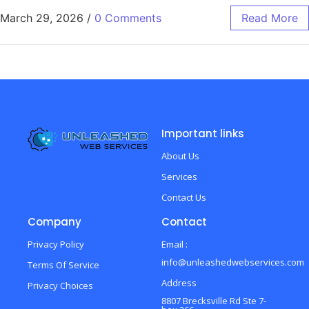
March 29, 2026
/
0 Comments
Read More
Important links
About Us
Services
Contact Us
Company
Contact
Privacy Policy
Email :
info@unleashedwebservices.com
Terms Of Service
Address
Privacy Choices
8807 Brecksville Rd Ste 7-