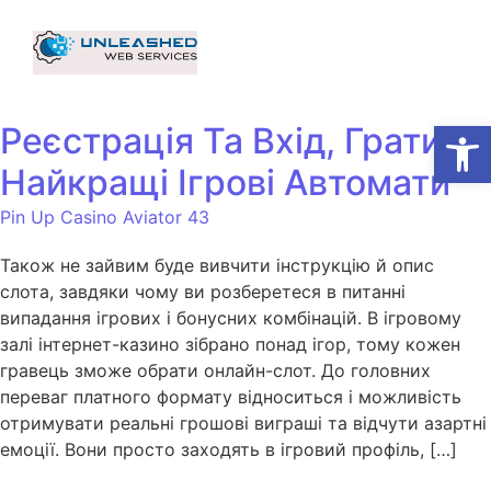
Op
Реєстрація Та Вхід, Грати В
Найкращі Ігрові Автомати
Pin Up Casino Aviator 43
Також не зайвим буде вивчити інструкцію й опис
слота, завдяки чому ви розберетеся в питанні
випадання ігрових і бонусних комбінацій. В ігровому
залі інтернет-казино зібрано понад ігор, тому кожен
гравець зможе обрати онлайн-слот. До головних
переваг платного формату відноситься і можливість
отримувати реальні грошові виграші та відчути азартні
емоції. Вони просто заходять в ігровий профіль, […]