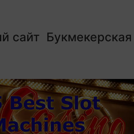
Home
About
Services
Contact
й сайт ️ Букмекерская