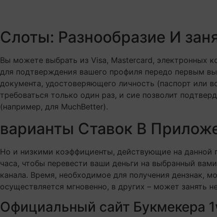
Слоты:͏ Ра͏знообразие И зан
Вы можете выбрать из Visa, Mastercard, электронных 
для подтверждения вашего профиля передо первым вы
документа, удостоверяющего личность (паспорт или в
требоваться только один раз, и сие позволит подтвер
(например, для MuchBetter).
варианты Ставо͏к В Приложе
Но и низкими коэффициенты, действующие на данной п
часа, чтобы перевести ваши деньги на выбранный вам
канала. Время, необходимое для получения дензнак, м
осуществляется мгновенно, в других – может занять н
Официальный сайт Букмекера 1