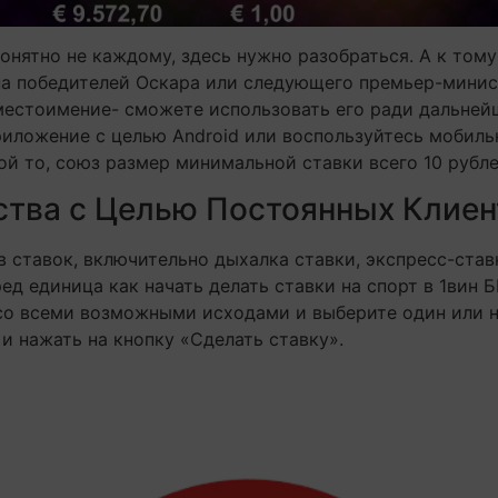
понятно не каждому, здесь нужно разобраться. А к том
на победителей Оскара или следующего премьер-минис
местоимение- сможете использовать его ради дальнейш
риложение с целью Android или воспользуйтесь мобиль
й то, союз размер минимальной ставки всего 10 рубле
тва с Целью Пос͏тоянных Клиен
ов ͏ставок, включительно дыхалка ставки, экспресс-ста
Перед единица как начать делать ставки на спорт в 1ви
со всеми возможными исходами и выберите один или не
и нажать на кнопку «Сделать ставку».