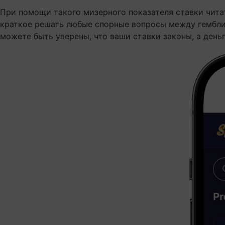
При помощи такого мизерного показателя ставки читат
краткое решать любые спорные вопросы между гемблин
можете быть уверены, что ваши ставки законы, а деньг