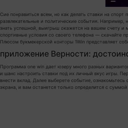
Сие понравиться всем, но как делать ставки на спорт 
развлекательные и политические события. Например, 
знать успешной, выигрыш окажется на вашем счету и 
спортивные условия со своего телефона — скачайте п
Плюсом букмекерской конторы 1Win представляет собо
приложение Верности: достоинс
П͏рогра͏мма one win͏ дает юзер͏у много разных вариант
и шанс настр͏оить ставк͏и под их личный вкус ͏игры. 
внести вклад. Далее выберете событие, ознакомьтесь 
экрана, и вам останется только определится с суммой 