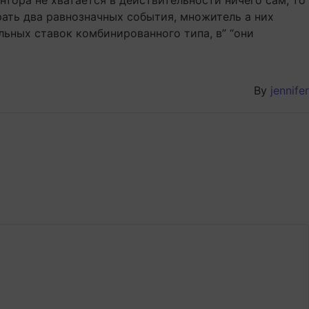
нтора не хватается в действительности ничего сам, то
рать два равнозначных события, множитель а них
льных ставок комбинированного типа, в” “они
By
jennifer