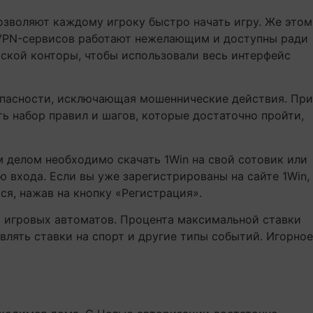
позволяют каждому игроку быстро начать игру. Же этом
VPN-сервисов работают нежелающим и доступны ради
ской конторы, чтобы использовали весь интерфейс
зопасности, исключающая мошеннические действия. При
ть набор правил и шагов, которые достаточно пройти,
м делом необходимо скачать 1Win на свой сотовик или
ю входа. Если вы уже зарегистрированы на сайте 1Win,
ся, нажав на кнопку «Регистрация».
х игровых автоматов. Процента максимальной ставки
лять ставки на спорт и другие типы событий. Игорное