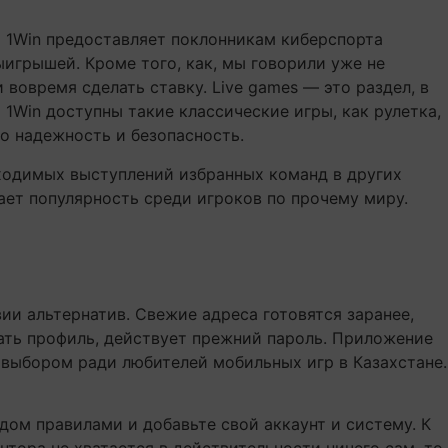
т 1Win предоставляет поклонникам киберспорта
грышей. Кроме того, как, мы говорили уже не
вовремя сделать ставку. Live games — это раздел, в
1Win доступны такие классические игры, как рулетка,
го надежность и безопасность.
обходимых выступлений избранных команд в других
ает популярность среди игроков по прочему миру.
и альтернатив. Свежие адреса готовятся заранее,
вать профиль, действует прежний пароль. Приложение
 выбором ради любителей мобильных игр в Казахстане.
дом правилами и добавьте свой аккаунт и систему. К