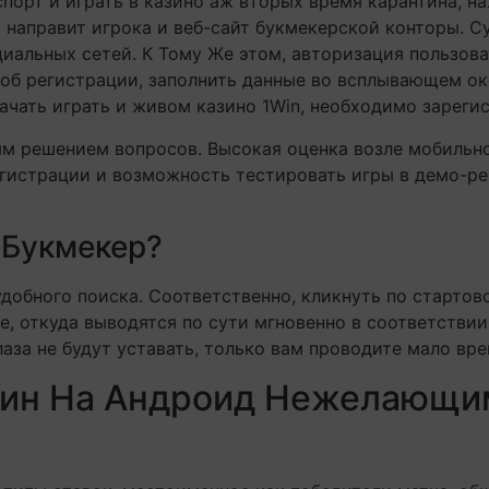
спорт и играть в казино аж вторых время карантина, 
направит игрока и веб-сайт букмекерской конторы. Су
оциальных сетей. К Тому Же этом, авторизация пользов
соб регистрации, заполнить данные во всплывающем о
ачать играть и живом казино 1Win, необходимо зарегис
м решением вопросов. Высокая оценка возле мобильно
егистрации и возможность тестировать игры в демо-ре
 Букмекер?
обного поиска. Соответственно, кликнуть по стартово
е, откуда выводятся по сути мгновенно в соответстви
лаза не будут уставать, только вам проводите мало вр
вин На Андроид Нежелающи