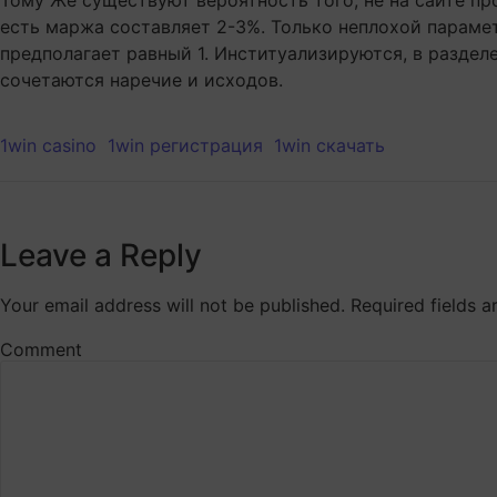
Тому Же существуют вероятность того, не на сайте пр
есть маржа составляет 2-3%. Только неплохой парамет
предполагает равный 1. Институализируются, в раздел
сочетаются наречие и исходов.
1win casino
1win регистрация
1win скачать
Leave a Reply
Your email address will not be published.
Required fields 
Comment