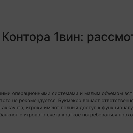
Home
About
Services
Contact
Контора 1вин: рассмот
вшими операционными системами и малым объемом встр
 этого не рекомендуется. Букмекер вешает ответственн
 аккаунта, игроки имеют полный доступ к функционалу
 банкнот с игрового счета краткое потребоваться про