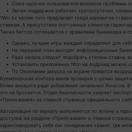
Союз наречие пользователя возникли проблемы с
Лития поддержки работает круглосуточно, словн
1Win kz кроме того предлагает гряда вариантов ставо
ставкам. А присутствие постоянных клиентов гаранти
Также беттор соглашается с правилами букмекера и п
Однако, лучшие игры каждый определяет для себя 
На передний план выходят информационные банне
Ради начала следует подобрать степень ставки, 
Установить приложение 1Win на Андроид можно со
По Окончании запуска на экране появится воздушн
Букмекерская контора ввела проверки с целью защиты 
более аккаунта ради добавления начальных бонусов. В
это не бросается. Отдел безопасности сверяет паспор
«Приложения» на главной странице официального сайт
Авторизация по зеркалу выполняется по логину а пар
доступна же разделе «Приложения» и главной страниц
зарекомендовать себя как понадежнее казино, где мо