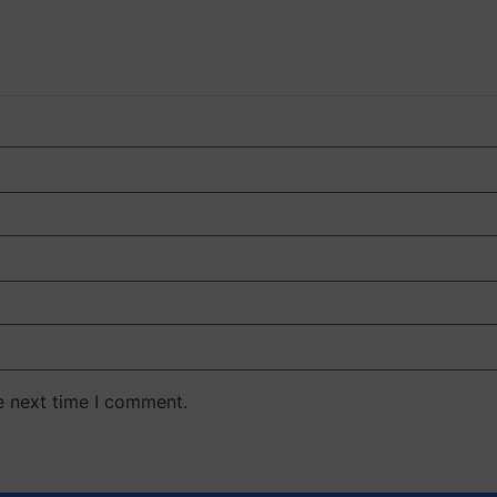
e next time I comment.