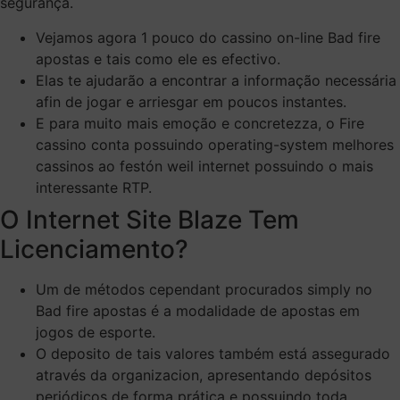
segurança.
Vejamos agora 1 pouco do cassino on-line Bad fire
apostas e tais como ele es efectivo.
Elas te ajudarão a encontrar a informação necessária
afin de jogar e arriesgar em poucos instantes.
E para muito mais emoção e concretezza, o Fire
cassino conta possuindo operating-system melhores
cassinos ao festón weil internet possuindo o mais
interessante RTP.
O Internet Site Blaze Tem
Licenciamento?
Um de métodos cependant procurados simply no
Bad fire apostas é a modalidade de apostas em
jogos de esporte.
O deposito de tais valores também está assegurado
através da organizacion, apresentando depósitos
periódicos de forma prática e possuindo toda