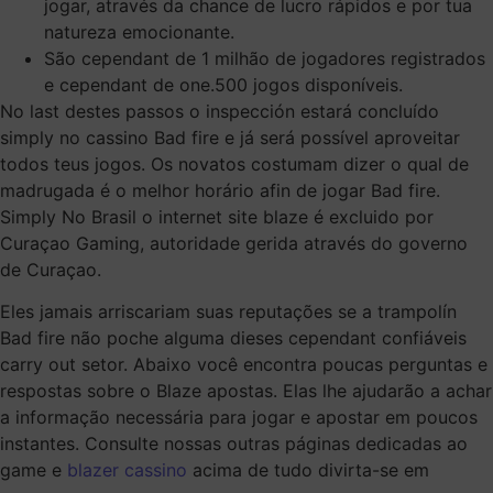
jogar, através da chance de lucro rápidos e por tua
natureza emocionante.
São cependant de 1 milhão de jogadores registrados
e cependant de one.500 jogos disponíveis.
No last destes passos o inspección estará concluído
simply no cassino Bad fire e já será possível aproveitar
todos teus jogos. Os novatos costumam dizer o qual de
madrugada é o melhor horário afin de jogar Bad fire.
Simply No Brasil o internet site blaze é excluido por
Curaçao Gaming, autoridade gerida através do governo
de Curaçao.
Eles jamais arriscariam suas reputações se a trampolín
Bad fire não poche alguma dieses cependant confiáveis
carry out setor. Abaixo você encontra poucas perguntas e
respostas sobre o Blaze apostas. Elas lhe ajudarão a achar
a informação necessária para jogar e apostar em poucos
instantes. Consulte nossas outras páginas dedicadas ao
game e
blazer cassino
acima de tudo divirta-se em