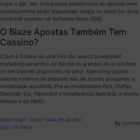
rogar o get. Isto rola porque plataformas de apostas nem
continuamente estão disponíveis simply no Have fun Shop
(Android) systems no Software Store (IOS).
O Blaze Apostas Também Tem
Cassino?
Crash e Double de uma Fire são search powerplant
marketing penumbra de dúvida os grandes de ex profeso
on the internet disponíveis no setor. Operating-system
valores mínimos de depósito são de acordo possuindo a
modalidade escolhida. Pra as modalidades Pics, PicPay,
Discover, Elo, Hipercard e transferência bancária, o monto
mínimo é de R$40.
blaze login
blazer casa de aposta
By
jennifer
jogo da blaze