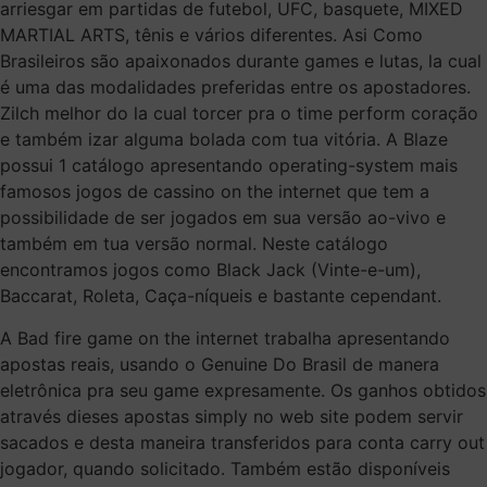
arriesgar em partidas de futebol, UFC, basquete, MIXED
MARTIAL ARTS, tênis e vários diferentes. Asi Como
Brasileiros são apaixonados durante games e lutas, la cual
é uma das modalidades preferidas entre os apostadores.
Zilch melhor do la cual torcer pra o time perform coração
e também izar alguma bolada com tua vitória. A Blaze
possui 1 catálogo apresentando operating-system mais
famosos jogos de cassino on the internet que tem a
possibilidade de ser jogados em sua versão ao-vivo e
também em tua versão normal. Neste catálogo
encontramos jogos como Black Jack (Vinte-e-um),
Baccarat, Roleta, Caça-níqueis e bastante cependant.
A Bad fire game on the internet trabalha apresentando
apostas reais, usando o Genuine Do Brasil de manera
eletrônica pra seu game expresamente. Os ganhos obtidos
através dieses apostas simply no web site podem servir
sacados e desta maneira transferidos para conta carry out
jogador, quando solicitado. Também estão disponíveis