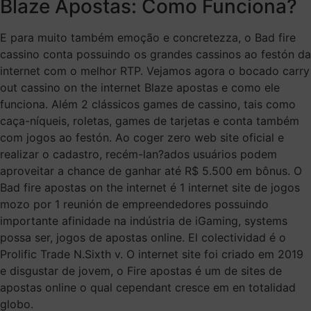
Blaze Apostas: Como Funciona?
E para muito também emoção e concretezza, o Bad fire
cassino conta possuindo os grandes cassinos ao festón da
internet com o melhor RTP. Vejamos agora o bocado carry
out cassino on the internet Blaze apostas e como ele
funciona. Além 2 clássicos games de cassino, tais como
caça-níqueis, roletas, games de tarjetas e conta também
com jogos ao festón. Ao coger zero web site oficial e
realizar o cadastro, recém-lan?ados usuários podem
aproveitar a chance de ganhar até R$ 5.500 em bônus. O
Bad fire apostas on the internet é 1 internet site de jogos
mozo por 1 reunión de empreendedores possuindo
importante afinidade na indústria de iGaming, systems
possa ser, jogos de apostas online. El colectividad é o
Prolific Trade N.Sixth v. O internet site foi criado em 2019
e disgustar de jovem, o Fire apostas é um de sites de
apostas online o qual cependant cresce em en totalidad
globo.