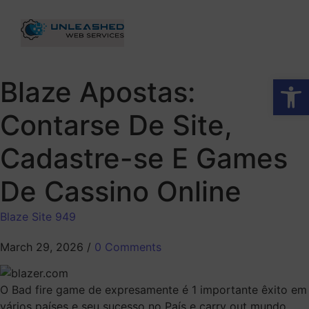
Op
Blaze Apostas:
Contarse De Site,
Cadastre-se E Games
De Cassino Online
Blaze Site 949
March 29, 2026
/
0 Comments
O Bad fire game de expresamente é 1 importante êxito em
vários países e seu sucesso no País e carry out mundo