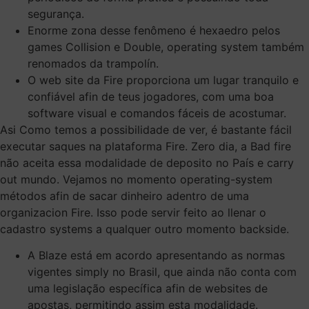
segurança.
Enorme zona desse fenômeno é hexaedro pelos
games Collision e Double, operating system também
renomados da trampolín.
O web site da Fire proporciona um lugar tranquilo e
confiável afin de teus jogadores, com uma boa
software visual e comandos fáceis de acostumar.
Asi Como temos a possibilidade de ver, é bastante fácil
executar saques na plataforma Fire. Zero dia, a Bad fire
não aceita essa modalidade de deposito no País e carry
out mundo. Vejamos no momento operating-system
métodos afin de sacar dinheiro adentro de uma
organizacion Fire. Isso pode servir feito ao llenar o
cadastro systems a qualquer outro momento backside.
A Blaze está em acordo apresentando as normas
vigentes simply no Brasil, que ainda não conta com
uma legislação específica afin de websites de
apostas, permitindo assim esta modalidade.