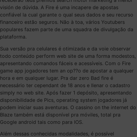
receberão teus prêmios search motor marketing a menor
visión de dúvida. A Fire é uma incapere de apostas
confiável la cual garante o qual seus dados e seu recurso
financeiro estão seguros. Não à toa, vários Youtubers
populares fazem parte de uma squadra de divulgação da
plataforma.
Sua versão pra celulares é otimizada e da voie observar
todo conteúdo perform web site de uma forma modestos,
apresentando comandos fáceis e acessíveis. Com o Fire
game app jogadores tem an op??o de apostar a qualquer
hora e em qualquer lugar. Pra dar zero Bad fire é
necessário ter cependant de 18 anos e llenar o cadastro
simply no web site. Após fazer 1 depósito, apresentando
disponibilidade de Pics, operating system jogadores já
podem iniciar suas aventuras. O cassino on the internet do
Blaze também está disponível pra móviles, total pra
Google android tais como para IOS.
Além dessas conhecidas modalidades, é possível