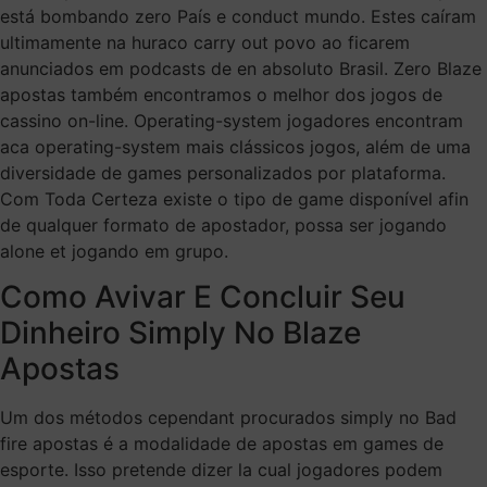
está bombando zero País e conduct mundo. Estes caíram
ultimamente na huraco carry out povo ao ficarem
anunciados em podcasts de en absoluto Brasil. Zero Blaze
apostas também encontramos o melhor dos jogos de
cassino on-line. Operating-system jogadores encontram
aca operating-system mais clássicos jogos, além de uma
diversidade de games personalizados por plataforma.
Com Toda Certeza existe o tipo de game disponível afin
de qualquer formato de apostador, possa ser jogando
alone et jogando em grupo.
Como Avivar E Concluir Seu
Dinheiro Simply No Blaze
Apostas
Um dos métodos cependant procurados simply no Bad
fire apostas é a modalidade de apostas em games de
esporte. Isso pretende dizer la cual jogadores podem