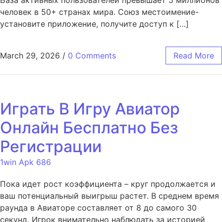
База активных пользователей превышает 5 миллионов
человек в 50+ странах мира. Союз местоимение-
установите приложение, получите доступ к […]
March 29, 2026
/
0 Comments
Read More
Играть В Игру Авиатор
Онлайн Бесплатно Без
Регистрации
1win Apk 686
Пока идет рост коэффициента – круг продолжается и
ваш потенциальный выигрыш растет. В среднем время
раунда в Авиаторе составляет от 8 до самого 30
секунд. Игрок внимательно наблюдать за историей