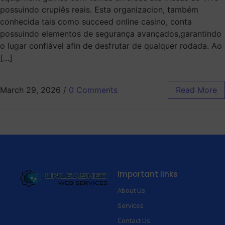
possuindo crupiês reais. Esta organizacion, também
conhecida tais como succeed online casino, conta
possuindo elementos de segurança avançados,garantindo
o lugar confiável afin de desfrutar de qualquer rodada. Ao
[…]
March 29, 2026
/
0 Comments
Read More
Important links
About Us
Services
Contact Us