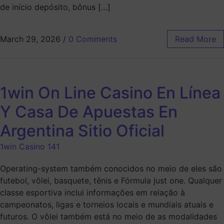
de início depósito, bônus […]
March 29, 2026
/
0 Comments
Read More
1win On Line Casino En Línea
Y Casa De Apuestas En
Argentina Sitio Oficial
1win Casino 141
Operating-system também conocidos no meio de eles são
futebol, vôlei, basquete, tênis e Fórmula just one. Qualquer
classe esportiva inclui informações em relação à
campeonatos, ligas e torneios locais e mundiais atuais e
futuros. O vôlei também está no meio de as modalidades