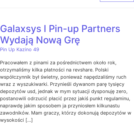
Galaxsys I Pin-up Partners
Wydają Nową Grę
Pin Up Kazino 49
Pracowałem z pinami za pośrednictwem około rok,
otrzymaliśmy kilka płatności na revshare. Polski
współczynnik był świetny, ponieważ napędzaliśmy ruch
wraz z wyszukiwarki. Przynieśli dywanom parę tysięcy
depozytów usd, jednak w mym sytuacji dysponuję zero,
postanowili odrzucić płacić przez jakiś punkt regulaminu,
naprawdę jakim sposobem ja przyniosłem kilkunastu
zawodników. Mam graczy, którzy dokonują depozytów w
wysokości […]