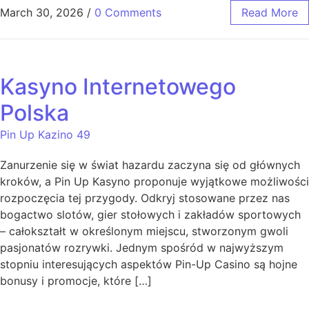
March 30, 2026
/
0 Comments
Read More
Kasyno Internetowego
Polska
Pin Up Kazino 49
Zanurzenie się w świat hazardu zaczyna się od głównych
kroków, a Pin Up Kasyno proponuje wyjątkowe możliwości
rozpoczęcia tej przygody. Odkryj stosowane przez nas
bogactwo slotów, gier stołowych i zakładów sportowych
– całokształt w określonym miejscu, stworzonym gwoli
pasjonatów rozrywki. Jednym spośród w najwyższym
stopniu interesujących aspektów Pin-Up Casino są hojne
bonusy i promocje, które […]