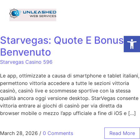
Op
Starvegas: Quote E Bonus
Benvenuto
Starvegas Casino 596
Le app, ottimizzate a causa di smartphone e tablet italiani,
permettono vittoria accedere a tutte le sezioni vittoria
casinò, casinò live e scommesse sportive con la stessa
qualità ancora oggi versione desktop. StarVegas consente
vittoria entrare ai giochi di casinò per via diretta da
browser mobile o mezzo l’app ufficiale a fine di iOS e […]
March 28, 2026
/
0 Comments
Read More