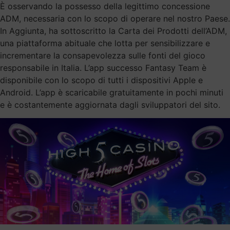
È osservando la possesso della legittimo concessione
ADM, necessaria con lo scopo di operare nel nostro Paese.
In Aggiunta, ha sottoscritto la Carta dei Prodotti dell’ADM,
una piattaforma abituale che lotta per sensibilizzare e
incrementare la consapevolezza sulle fonti del gioco
responsabile in Italia. L’app successo Fantasy Team è
disponibile con lo scopo di tutti i dispositivi Apple e
Android. L’app è scaricabile gratuitamente in pochi minuti
e è costantemente aggiornata dagli sviluppatori del sito.