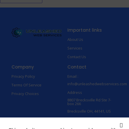
Important links
About Us
Services
Contact Us
Company
Contact
Privacy Policy
Email :
info@unleashedwebservices.com
Terms Of Service
Address
Privacy Choices
8807 Brecksville Rd Ste 7-
box 266
Brecksville OH, 44141, US