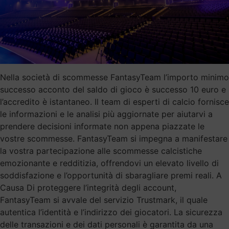
Nella società di scommesse FantasyTeam l’importo minimo
successo acconto del saldo di gioco è successo 10 euro e
l’accredito è istantaneo. Il team di esperti di calcio fornisce
le informazioni e le analisi più aggiornate per aiutarvi a
prendere decisioni informate non appena piazzate le
vostre scommesse. FantasyTeam si impegna a manifestare
la vostra partecipazione alle scommesse calcistiche
emozionante e redditizia, offrendovi un elevato livello di
soddisfazione e l’opportunità di sbaragliare premi reali. A
Causa Di proteggere l’integrità degli account,
FantasyTeam si avvale del servizio Trustmark, il quale
autentica l’identità e l’indirizzo dei giocatori. La sicurezza
delle transazioni e dei dati personali è garantita da una