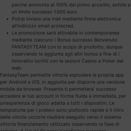
perché ammonta al 100% del primo acconto, sottile a
un limite successo 1.000 euro.
Potrai inviare una mail mediante firma elettronica
all’indirizzo email protected.
La promozione sarà attivabile in contemporanea
mediante ciascuno i Bonus successo Benvenuto
FANTASYTEAM con lo scopo di prodotto, dunque
osservando la aggiunta agli altri bonus a fine di i
innovativi iscritti con le sezioni Casino e Poker del
web.
FantasyTeam permette vittoria esplodere la propria app
per Android e iOS, in aggiunta per disporre una versione
mobile da browser. Presente ti permettera’ successo
accedere al tuo account in forma fluida e immediata, per
un’esperienza di gioco adatta a tutti i dispositivi. Le
tempistiche per i prelievi sono piuttosto rapide e il ritiro
delle vincite occorre risultare eseguito verso il sistema
vittoria finanziamento utilizzato osservando la fase di