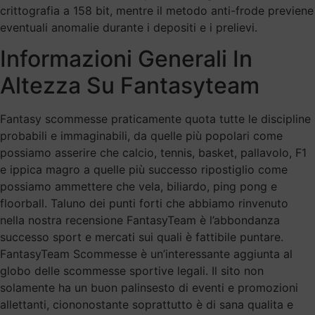
crittografia a 158 bit, mentre il metodo anti-frode previene
eventuali anomalie durante i depositi e i prelievi.
Informazioni Generali In
Altezza Su Fantasyteam
Fantasy scommesse praticamente quota tutte le discipline
probabili e immaginabili, da quelle più popolari come
possiamo asserire che calcio, tennis, basket, pallavolo, F1
e ippica magro a quelle più successo ripostiglio come
possiamo ammettere che vela, biliardo, ping pong e
floorball. Taluno dei punti forti che abbiamo rinvenuto
nella nostra recensione FantasyTeam è l’abbondanza
successo sport e mercati sui quali è fattibile puntare.
FantasyTeam Scommesse è un’interessante aggiunta al
globo delle scommesse sportive legali. Il sito non
solamente ha un buon palinsesto di eventi e promozioni
allettanti, ciononostante soprattutto è di sana qualita e