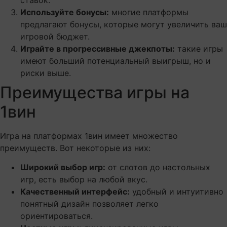
Используйте бонусы:
многие платформы
предлагают бонусы, которые могут увеличить ваш
игровой бюджет.
Играйте в прогрессивные джекпоты:
такие игры
имеют больший потенциальный выигрыш, но и
риски выше.
Преимущества игры на
1вин
Игра на платформах 1вин имеет множество
преимуществ. Вот некоторые из них:
Широкий выбор игр:
от слотов до настольных
игр, есть выбор на любой вкус.
Качественный интерфейс:
удобный и интуитивно
понятный дизайн позволяет легко
ориентироваться.