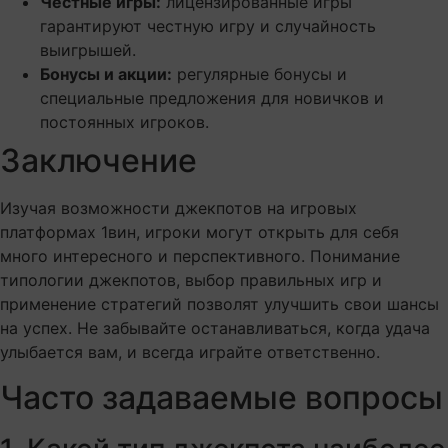
Честные игры:
лицензированные игры
гарантируют честную игру и случайность
выигрышей.
Бонусы и акции:
регулярные бонусы и
специальные предложения для новичков и
постоянных игроков.
Заключение
Изучая возможности джекпотов на игровых
платформах 1вин, игроки могут открыть для себя
много интересного и перспективного. Понимание
типологии джекпотов, выбор правильных игр и
применение стратегий позволят улучшить свои шансы
на успех. Не забывайте останавливаться, когда удача
улыбается вам, и всегда играйте ответственно.
Часто задаваемые вопросы