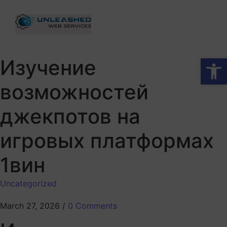
Op
Изучение
возможностей
джекпотов на
игровых платформах
1вин
Uncategorized
March 27, 2026
/
0 Comments