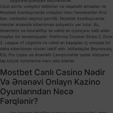
uyğunkampaniyanı seçməlidirlər.
Uzun sortlu voleybol tədbirləri və rəqabətli əmsalları ilə
Mostbet Azərbaycanda voleybol mərc həvəskarları ötrü
bax: cəzbedici seçimə çevrilib. Mostbet Azərbaycanda
mərclər arasında kiberidman subyektiv yer tutur. Bu,
dinamizmi və müxtəlifliyi ilə vahid ən oyunçunu cəlb edən
məşhur bir tendensiyadır. Platforma Counter-Strike 2, Dota
2, League of Legends və vahid ən başqaları iç olmaqla bir
daha kiberidman növləri təklif edir. İstifadəçilər Beynəlxalq,
ESL Pro Liqası və Əzəmətli Çempionatlar qədər dünyanın
lap böyük turnirlərinə mərc edə bilərlər.
Mostbet Canlı Casino Nədir
Və Ənənəvi Onlayn Kazino
Oyunlarından Necə
Fərqlənir?
Hal-hazırda MostBet kazinosu oyunçular ötrü daha