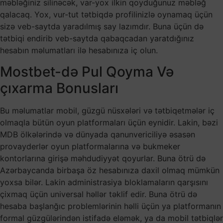
məbləğiniz silinəcək, var-yox ilkin qoyduğunuz məbləğ
qalacaq. Yox, vur-tut tətbiqdə profilinizlə oynamaq üçün
sizə veb-saytda yaradılmış say lazımdır. Buna üçün də
tətbiqi endirib veb-saytda qabaqcadan yaratdığınız
hesabın məlumatları ilə hesabınıza iç olun.
Mostbet-də Pul Qoyma Və
çıxarma Bonusları
Bu məlumatlar mobil, güzgü nüsxələri və tətbiqetmələr iç
olmaqla bütün oyun platformaları üçün eynidir. Lakin, bəzi
MDB ölkələrində və dünyada qanunvericiliyə əsasən
provayderlər oyun platformalarına və bukmeker
kontorlarına girişə məhdudiyyət qoyurlar. Buna ötrü də
Azərbaycanda birbaşa öz hesabınıza daxil olmaq mümkün
yoxsa bilər. Lakin administrasiya bloklamaların qarşısını
çixmaq üçün universal həllər təklif edir. Buna ötrü də
hesaba başlanğıc problemlərinin həlli üçün ya platformanın
formal güzgülərindən istifadə eləmək, ya da mobil tətbiqlər