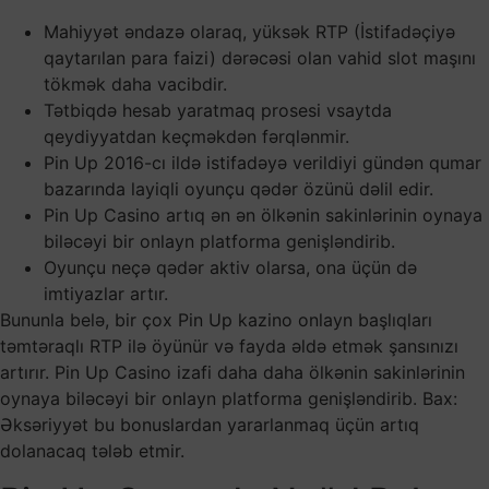
Mahiyyət əndazə olaraq, yüksək RTP (İstifadəçiyə
qaytarılan para faizi) dərəcəsi olan vahid slot maşını
tökmək daha vacibdir.
Tətbiqdə hesab yaratmaq prosesi vsaytda
qeydiyyatdan keçməkdən fərqlənmir.
Pin Up 2016-cı ildə istifadəyə verildiyi gündən qumar
bazarında layiqli oyunçu qədər özünü dəlil edir.
Pin Up Casino artıq ən ən ölkənin sakinlərinin oynaya
biləcəyi bir onlayn platforma genişləndirib.
Oyunçu neçə qədər aktiv olarsa, ona üçün də
imtiyazlar artır.
Bununla belə, bir çox Pin Up kazino onlayn başlıqları
təmtəraqlı RTP ilə öyünür və fayda əldə etmək şansınızı
artırır. Pin Up Casino izafi daha daha ölkənin sakinlərinin
oynaya biləcəyi bir onlayn platforma genişləndirib. Bax:
Əksəriyyət bu bonuslardan yararlanmaq üçün artıq
dolanacaq tələb etmir.