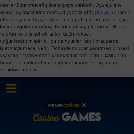
olanlar üçün müvafiq lisenziyaya sahibdir. Oyunçulara
qumar əyləncələrinə məhdudiyyətsiz giriş
pin up az
təmin
etmək üçün vebsayta daxil olmaq ötrü alternativ bir çarə
kimi güzgülər yaradırıq. Bundan əlavə, platforma elliklə
telefon və planşet ekranları üçün yüksək
uyğunlaşdırılmışdır ki, bu da oyunları təbii brauzerdə
işlətməyə macal verir. Tətbiqdə miqdar yaratmaq prosesi
vsaytda qeydiyyatdan keçməkdən fərqlənmir. Qaliblərin
böyük pul mükafatları aldığı mütəmadi olaraq poker
turnirləri keçirilir.