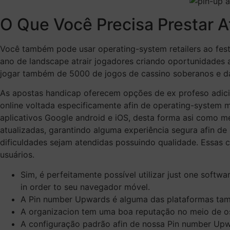
O Que Você Precisa Prestar 
Você também pode usar operating-system retailers ao fest
ano de landscape atrair jogadores criando oportunidades a
jogar também de 5000 de jogos de cassino soberanos e d
As apostas handicap oferecem opções de ex profeso adicio
online voltada especificamente afin de operating-system 
aplicativos Google android e iOS, desta forma asi como 
atualizadas, garantindo alguma experiência segura afin de 
dificuldades sejam atendidas possuindo qualidade. Essas ca
usuários.
Sim, é perfeitamente possível utilizar just one softw
in order to seu navegador móvel.
A Pin number Upwards é alguma das plataformas ta
A organizacion tem uma boa reputação no meio de os 
A configuração padrão afin de nossa Pin number Upwa