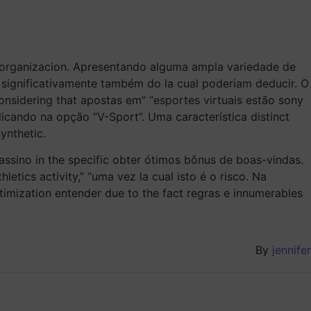
 organizacion. Apresentando alguma ampla variedade de
r significativamente também do la cual poderiam deducir. O
onsidering that apostas em” “esportes virtuais estão sony
cando na opção “V-Sport”. Uma característica distinct
ynthetic.
assino in the specific obter ótimos bônus de boas-vindas.
tics activity,” “uma vez la cual isto é o risco. Na
imization entender due to the fact regras e innumerables
By
jennifer