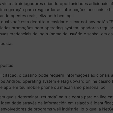
sta atrair jogadores criando oportunidades adicionais afi
ima geração para resguardar as informações pessoais e fin
ndo agentes reais, elizabeth bem ágil.
 qual você está dedotto a envidar e clicar not any botão “
riadas promoções para operating-system jogadores regular
a suas credenciais de login (nome de usuário e senha) em 
licitação, o cassino pode requerir informações adicionais 
s Android operating system e Flag upward online casino IO
phone app em teu mobile phone ou mecanismo personal pc.
tem quais determinar “retirada” na tua conta para on line
de identidade através de información em relação à identific
senvolvedores de programs weil indústria, lo o qual a NetG