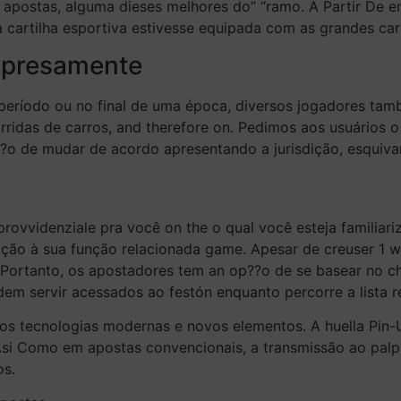
re apostas, alguma dieses melhores do” “ramo. A Partir De
artilha esportiva estivesse equipada com as grandes carac
xpresamente
 período ou no final de uma época, diversos jogadores ta
orridas de carros, and therefore on. Pedimos aos usuários
??o de mudar de acordo apresentando a jurisdição, esquiva
rovvidenziale pra você on the o qual você esteja familiar
lação à sua função relacionada game. Apesar de creuser 1 w
ortanto, os apostadores tem an op??o de se basear no cha
dem servir acessados ao festón enquanto percorre a lista r
ios tecnologias modernas e novos elementos. A huella Pin-
si Como em apostas convencionais, a transmissão ao palpi
os.