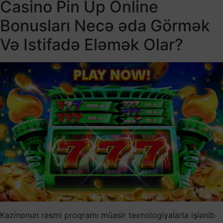
Casino Pin Up Online
Bonusları Necə əda Görmək
Və Istifadə Eləmək Olar?
Kazinonun rəsmi proqramı müasir texnologiyalarla işlənib