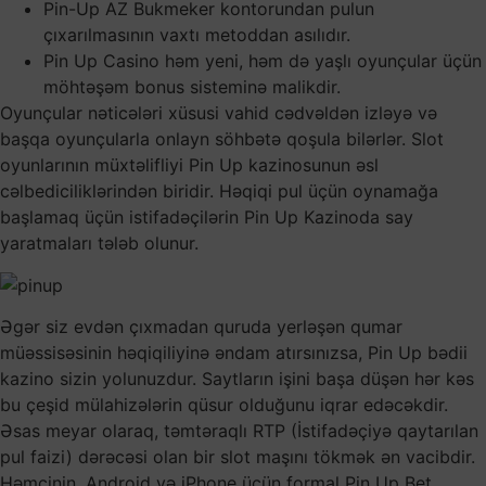
Pin-Up AZ Bukmeker kontorundan pulun
çıxarılmasının vaxtı metoddan asılıdır.
Pin Up Casino həm yeni, həm də yaşlı oyunçular üçün
möhtəşəm bonus sisteminə malikdir.
Oyunçular nəticələri xüsusi vahid cədvəldən izləyə və
başqa oyunçularla onlayn söhbətə qoşula bilərlər. Slot
oyunlarının müxtəlifliyi Pin Up kazinosunun əsl
cəlbediciliklərindən biridir. Həqiqi pul üçün oynamağa
başlamaq üçün istifadəçilərin Pin Up Kazinoda say
yaratmaları tələb olunur.
Əgər siz evdən çıxmadan quruda yerləşən qumar
müəssisəsinin həqiqiliyinə əndam atırsınızsa, Pin Up bədii
kazino sizin yolunuzdur. Saytların işini başa düşən hər kəs
bu çeşid mülahizələrin qüsur olduğunu iqrar edəcəkdir.
Əsas meyar olaraq, təmtəraqlı RTP (İstifadəçiyə qaytarılan
pul faizi) dərəcəsi olan bir slot maşını tökmək ən vacibdir.
Həmçinin, Android və iPhone üçün formal Pin Up Bet