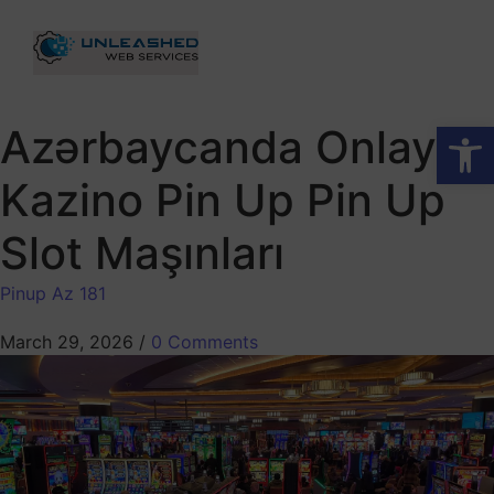
Op
Azərbaycanda Onlayn
Kazino Pin Up Pin Up
Slot Maşınları
Pinup Az 181
March 29, 2026
/
0 Comments