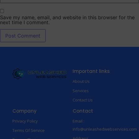
Save my name, email, and website in this browser for the
next time I comment.
Important links
About Us
Services
Contact Us
Company
Contact
Privacy Policy
Email :
info@unleashedwebservices.com
Terms Of Service
Address