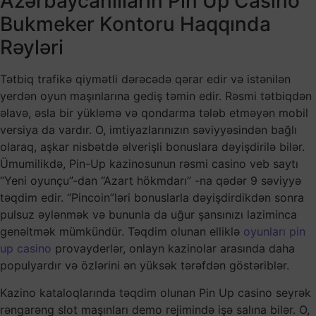
Azərbaycanlıların Pin Up Casino
Bukmeker Kontoru Haqqında
Rəyləri
Tətbiq trafikə qiymətli dərəcədə qərar edir və istənilən
yerdən oyun maşınlarına gediş təmin edir. Rəsmi tətbiqdən
əlavə, əsla bir yükləmə və qondarma tələb etməyən mobil
versiya da vardır. O, imtiyazlarınızın səviyyəsindən bağlı
olaraq, aşkar nisbətdə əlverişli bonuslara dəyişdirilə bilər.
Ümumilikdə, Pin-Up kazinosunun rəsmi casino veb saytı
“Yeni oyunçu”-dan “Azart hökmdarı” -na qədər 9 səviyyə
təqdim edir. “Pincoin”ləri bonuslarla dəyişdirdikdən sonra
pulsuz əylənmək və bununla da uğur şansınızı laziminca
genəltmək mümkündür. Təqdim olunan elliklə
oyunları pin
up casino
provayderlər, onlayn kazinolar arasında daha
populyardır və özlərini ən yüksək tərəfdən göstəriblər.
Kazino kataloqlarında təqdim olunan Pin Up casino seyrək
rəngarəng slot maşınları demo rejimində işə salına bilər. O,