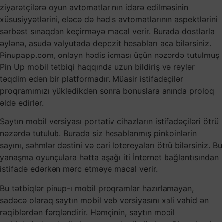
ziyarətçilərə oyun avtomatlarının idarə edilməsinin
xüsusiyyətlərini, eləcə də hədis avtomatlarının aspektlərini
sərbəst sınaqdan keçirməyə macal verir. Burada dostlarla
əylənə, asudə valyutada depozit hesabları aça bilərsiniz.
Pinupapp.com, onlayn hədis icması üçün nəzərdə tutulmuş
Pin Up mobil tətbiqi haqqında uzun bildiriş və rəylər
təqdim edən bir platformadır. Müasir istifadəçilər
proqramımızı yüklədikdən sonra bonuslara anında proloq
əldə edirlər.
Saytın mobil versiyası portativ cihazların istifadəçiləri ötrü
nəzərdə tutulub. Burada siz hesablanmış pinkoinlərin
sayını, səhmlər dəstini və cari lotereyaları ötrü bilərsiniz. Bu
yanaşma oyunçulara hətta aşağı iti İnternet bağlantısından
istifadə edərkən mərc etməyə macal verir.
Bu tətbiqlər pinup-ı mobil proqramlar hazırlamayan,
sadəcə olaraq saytın mobil veb versiyasını xali vahid ən
rəqiblərdən fərqləndirir. Həmçinin, saytın mobil