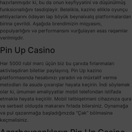
hazırlanmışdır ki, bu da onun keyfiyyətini və düşünülmüş
funksionallığını təsdiqləyir. Beləliklə, kazino elliklə oyunçu
ehtiyaclarını ödəyən lap böyük beynəlxalq platformalardan
birinə çevrildi. Aşağıda brendimizin miqyasını,
populyarlığını və performansını vurğulayan əsas rəqəmlər
verilmişdir.
Pin Up Casino
Hər 5000 rubl mərc üçün biz bu çarxda fırlanmaları
aktivləşdirən biletlər paylayırıq. Pin Up kazino
platformasında hesabınızı yaradın və müxtəlif vermə
metodları ilə asudə çıxarışlar həyata keçirin. İndi söyləmək
olar ki, ümumən əməliyyatlar mobil telefondan istifadə
etməklə həyata keçirilir. Mobil tətbiqetməni cihazınıza qura
və sərbəst olduqda makaranı fırlada bilərsiniz. Oynamağa
və pul qazanmağa başladığınızda “Çək” bölməsinə
keçməlisiniz.