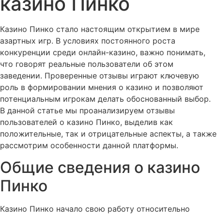
казино Пинко
Казино Пинко стало настоящим открытием в мире
азартных игр. В условиях постоянного роста
конкуренции среди онлайн-казино, важно понимать,
что говорят реальные пользователи об этом
заведении. Проверенные отзывы играют ключевую
роль в формировании мнения о казино и позволяют
потенциальным игрокам делать обоснованный выбор.
В данной статье мы проанализируем отзывы
пользователей о казино Пинко, выделив как
положительные, так и отрицательные аспекты, а также
рассмотрим особенности данной платформы.
Общие сведения о казино
Пинко
Казино Пинко начало свою работу относительно