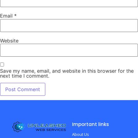
Email
*
Website
Save my name, email, and website in this browser for the
next time I comment.
Important links
About Us