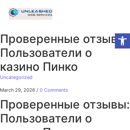
Op
Проверенные отзывы:
Пользователи о
казино Пинко
Uncategorized
March 29, 2026
/
0 Comments
Проверенные отзывы:
Пользователи о