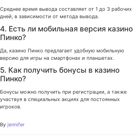
Среднее время вывода составляет от 1 до 3 рабочих
дней, в зависимости от метода вывода.
4. Есть ли мобильная версия казино
Пинко?
Да, казино Пинко предлагает удобную мобильную
версию для игры на смартфонах и планшетах.
5. Как получить бонусы в казино
Пинко?
Бонусы можно получить при регистрации, а также
участвуя в специальных акциях для постоянных
игроков.
By
jennifer