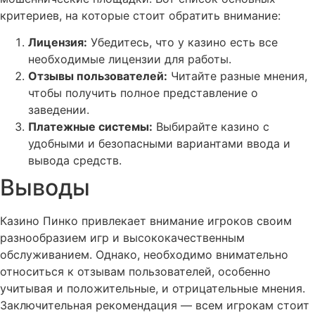
критериев, на которые стоит обратить внимание:
Лицензия:
Убедитесь, что у казино есть все
необходимые лицензии для работы.
Отзывы пользователей:
Читайте разные мнения,
чтобы получить полное представление о
заведении.
Платежные системы:
Выбирайте казино с
удобными и безопасными вариантами ввода и
вывода средств.
Выводы
Казино Пинко привлекает внимание игроков своим
разнообразием игр и высококачественным
обслуживанием. Однако, необходимо внимательно
относиться к отзывам пользователей, особенно
учитывая и положительные, и отрицательные мнения.
Заключительная рекомендация — всем игрокам стоит