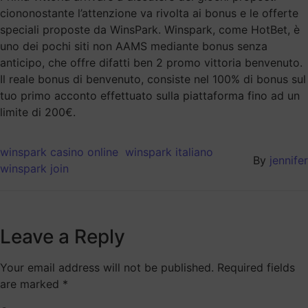
ciononostante l’attenzione va rivolta ai bonus e le offerte
speciali proposte da WinsPark. Winspark, come HotBet, è
uno dei pochi siti non AAMS mediante bonus senza
anticipo, che offre difatti ben 2 promo vittoria benvenuto.
Il reale bonus di benvenuto, consiste nel 100% di bonus sul
tuo primo acconto effettuato sulla piattaforma fino ad un
limite di 200€.
winspark casino online
winspark italiano
By
jennifer
winspark join
Leave a Reply
Your email address will not be published.
Required fields
are marked
*