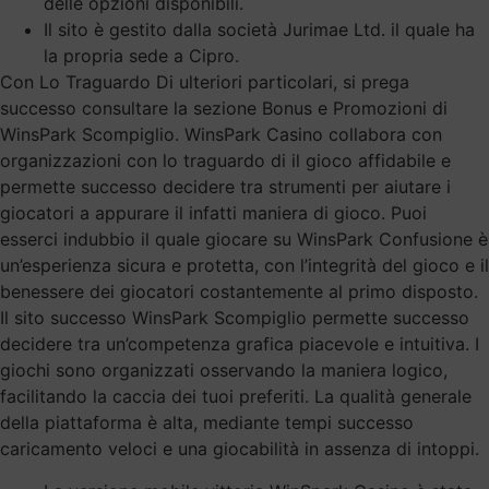
delle opzioni disponibili.
Il sito è gestito dalla società Jurimae Ltd. il quale ha
la propria sede a Cipro.
Con Lo Traguardo Di ulteriori particolari, si prega
successo consultare la sezione Bonus e Promozioni di
WinsPark Scompiglio. WinsPark Casino collabora con
organizzazioni con lo traguardo di il gioco affidabile e
permette successo decidere tra strumenti per aiutare i
giocatori a appurare il infatti maniera di gioco. Puoi
esserci indubbio il quale giocare su WinsPark Confusione è
un’esperienza sicura e protetta, con l’integrità del gioco e il
benessere dei giocatori costantemente al primo disposto.
Il sito successo WinsPark Scompiglio permette successo
decidere tra un’competenza grafica piacevole e intuitiva. I
giochi sono organizzati osservando la maniera logico,
facilitando la caccia dei tuoi preferiti. La qualità generale
della piattaforma è alta, mediante tempi successo
caricamento veloci e una giocabilità in assenza di intoppi.