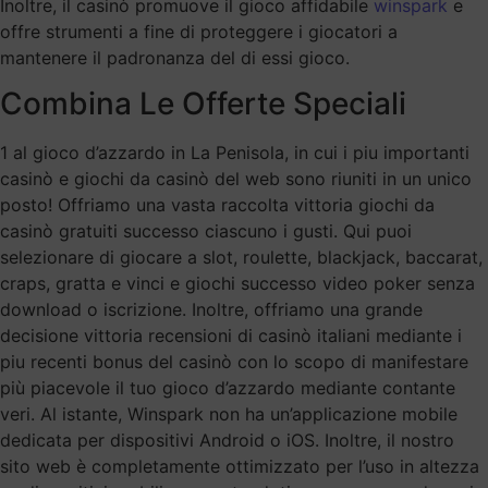
Inoltre, il casinò promuove il gioco affidabile
winspark
e
offre strumenti a fine di proteggere i giocatori a
mantenere il padronanza del di essi gioco.
Combina Le Offerte Speciali
1 al gioco d’azzardo in La Penisola, in cui i piu importanti
casinò e giochi da casinò del web sono riuniti in un unico
posto! Offriamo una vasta raccolta vittoria giochi da
casinò gratuiti successo ciascuno i gusti. Qui puoi
selezionare di giocare a slot, roulette, blackjack, baccarat,
craps, gratta e vinci e giochi successo video poker senza
download o iscrizione. Inoltre, offriamo una grande
decisione vittoria recensioni di casinò italiani mediante i
piu recenti bonus del casinò con lo scopo di manifestare
più piacevole il tuo gioco d’azzardo mediante contante
veri. Al istante, Winspark non ha un’applicazione mobile
dedicata per dispositivi Android o iOS. Inoltre, il nostro
sito web è completamente ottimizzato per l’uso in altezza