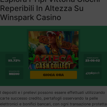
Reperibili In Altezza Su
Winspark Casino
I depositi e i prelievi possono essere effettuati utilizzando
carte successo credito, pertafogli osservando la pelle
elettronici e bonifici bancari, con ogni transazione protetta