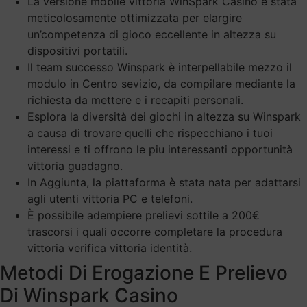
La versione mobile vittoria WinSpark Casino è stata
meticolosamente ottimizzata per elargire
un’competenza di gioco eccellente in altezza su
dispositivi portatili.
Il team successo Winspark è interpellabile mezzo il
modulo in Centro sevizio, da compilare mediante la
richiesta da mettere e i recapiti personali.
Esplora la diversità dei giochi in altezza su Winspark
a causa di trovare quelli che rispecchiano i tuoi
interessi e ti offrono le piu interessanti opportunità
vittoria guadagno.
In Aggiunta, la piattaforma è stata nata per adattarsi
agli utenti vittoria PC e telefoni.
È possibile adempiere prelievi sottile a 200€
trascorsi i quali occorre completare la procedura
vittoria verifica vittoria identità.
Metodi Di Erogazione E Prelievo
Di Winspark Casino