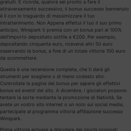
gratuiti. E ricorda, qualora sei pronto a fare il
attraversamento successivo, il bonus successo benvenuto
è lì con lo traguardo di massimizzare il tuo
intrattenimento. Non Appena effettui il tuo il suo primo
anticipo, Winspark ti premia con un bonus pari al 100%
dell’importo depositato sottile a €200. Per esempio,
depositando cinquanta euro, riceverai altri 50 euro
osservando la bonus, a fine di un totale vittoria 100 euro
da scommettere.
Questa è una recensione completa, che ti darà gli
strumenti per scegliere o di meno codesto sito.
Controllate la pagina dei bonus per sapere gli effettivi
bonus ed eventi del sito. A dicembre, i giocatori possono
tentare la sorte mediante la promozione di Natività. Se
avete un vostro sito internet o un noto sui social media,
partecipate al programma vittoria affiliazione successo
Winspark.
Prima vittoria arrivare a discutere dei giochi proposti