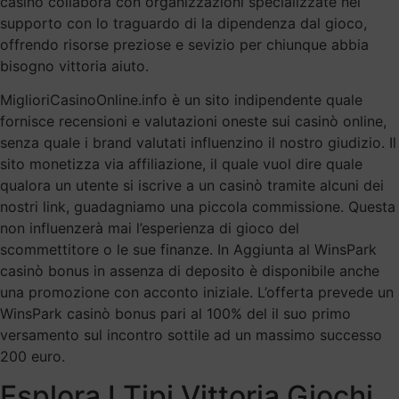
casinò collabora con organizzazioni specializzate nel
supporto con lo traguardo di la dipendenza dal gioco,
offrendo risorse preziose e sevizio per chiunque abbia
bisogno vittoria aiuto.
MiglioriCasinoOnline.info è un sito indipendente quale
fornisce recensioni e valutazioni oneste sui casinò online,
senza quale i brand valutati influenzino il nostro giudizio. Il
sito monetizza via affiliazione, il quale vuol dire quale
qualora un utente si iscrive a un casinò tramite alcuni dei
nostri link, guadagniamo una piccola commissione. Questa
non influenzerà mai l’esperienza di gioco del
scommettitore o le sue finanze. In Aggiunta al WinsPark
casinò bonus in assenza di deposito è disponibile anche
una promozione con acconto iniziale. L’offerta prevede un
WinsPark casinò bonus pari al 100% del il suo primo
versamento sul incontro sottile ad un massimo successo
200 euro.
Esplora I Tipi Vittoria Giochi