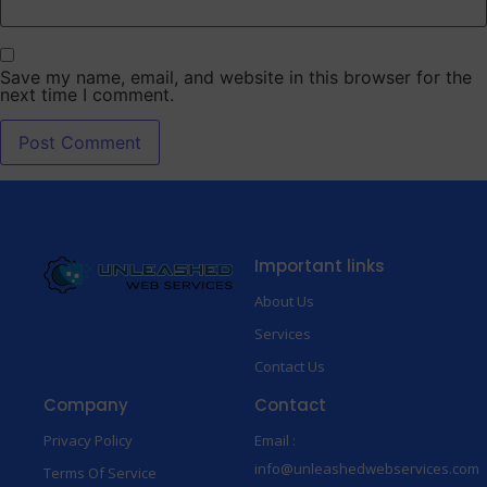
Save my name, email, and website in this browser for the
next time I comment.
Important links
About Us
Services
Contact Us
Company
Contact
Privacy Policy
Email :
info@unleashedwebservices.com
Terms Of Service