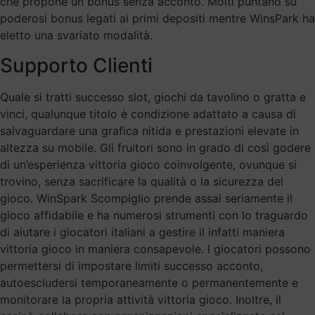
che propone un bonus senza acconto. Molti puntano su
poderosi bonus legati ai primi depositi mentre WinsPark ha
eletto una svariato modalità.
Supporto Clienti
Quale si tratti successo slot, giochi da tavolino o gratta e
vinci, qualunque titolo è condizione adattato a causa di
salvaguardare una grafica nitida e prestazioni elevate in
altezza su mobile. Gli fruitori sono in grado di così godere
di un’esperienza vittoria gioco coinvolgente, ovunque si
trovino, senza sacrificare la qualità o la sicurezza del
gioco. WinSpark Scompiglio prende assai seriamente il
gioco affidabile e ha numerosi strumenti con lo traguardo
di aiutare i giocatori italiani a gestire il infatti maniera
vittoria gioco in maniera consapevole. I giocatori possono
permettersi di impostare limiti successo acconto,
autoescludersi temporaneamente o permanentemente e
monitorare la propria attività vittoria gioco. Inoltre, il