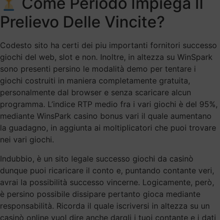
Come Periodo Impiega Il
Prelievo Delle Vincite?
Codesto sito ha certi dei piu importanti fornitori successo
giochi del web, slot e non. Inoltre, in altezza su WinSpark
sono presenti persino le modalità demo per tentare i
giochi costruiti in maniera completamente gratuita,
personalmente dal browser e senza scaricare alcun
programma. L’indice RTP medio fra i vari giochi è del 95%,
mediante WinsPark casino bonus vari il quale aumentano
la guadagno, in aggiunta ai moltiplicatori che puoi trovare
nei vari giochi.
Indubbio, è un sito legale successo giochi da casinò
dunque puoi ricaricare il conto e, puntando contante veri,
avrai la possibilità successo vincerne. Logicamente, però,
è persino possibile dissipare pertanto gioca mediante
responsabilità. Ricorda il quale iscriversi in altezza su un
casinò online vuol dire anche dargli i tuoi contante e i dati